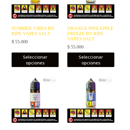
SUMMER VIBES BY
ORANGE PINEAPPLE
RIPE VAPES SALT
FREEZE BY RIPE
VAPES SALT
$
55.000
$
55.000
Este
Este
Seleccionar
Seleccionar
producto
producto
opciones
opciones
tiene
tiene
múltiples
múltiples
variantes.
variantes.
Las
Las
opciones
opciones
se
se
pueden
pueden
elegir
elegir
en
en
la
la
página
página
de
de
producto
producto