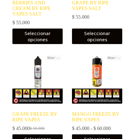
BERRIES AND
GRAPE BY RIPE
CREAM BY RIPE
VAPES SALT
VAPES SALT
$
55.000
$
55.000
Este
Este
Seleccionar
Seleccionar
producto
producto
opciones
opciones
tiene
tiene
múltiples
múltiples
variantes.
variantes.
Las
Las
opciones
opciones
se
se
pueden
pueden
elegir
elegir
en
en
la
la
página
página
de
de
producto
producto
GRAPE FREEZE BY
MANGO FREEZE BY
RIPE VAPES
RIPE VAPES
Rango
$
45.000
$
45.000
-
$
60.000
$
50.000
El
El
de
precio
precio
Este
Este