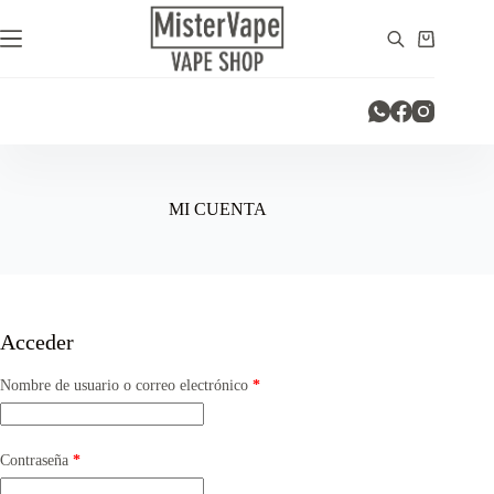
Saltar
al
Carro
contenido
de
compra
MI CUENTA
Acceder
Obligatorio
Nombre de usuario o correo electrónico
*
Obligatorio
Contraseña
*