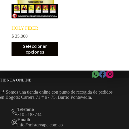
HOLY FIBER
$
35.000
Este
Seleccionar
producto
opciones
tiene
múltiples
variantes.
Las
opciones
se
TIENDA ONLINE
pueden
elegir
📍 Somos una tienda online con punto de recogida de pedidos
en
en Bogotá: Carrera 71 # 97-75, Barrio Pontevedra.
la
página
Teléfono
de
310 2183734
producto
Email:
info@mistervape.com.co