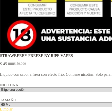
STRAWBERRY FREEZE BY RIPE VAPES
$
45.000
$
50.000
El
El
precio
precio
Líquido con sabor a fresa con efecto frío. Contiene nicotina. Solo par
original
actual
era:
es:
$ 50.000.
$ 45.000.
NICOTINA
TAMAÑO
Limpiar