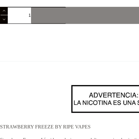
STRAWBERRY
FREEZE
BY
RIPE
VAPES
cantidad
STRAWBERRY FREEZE BY RIPE VAPES