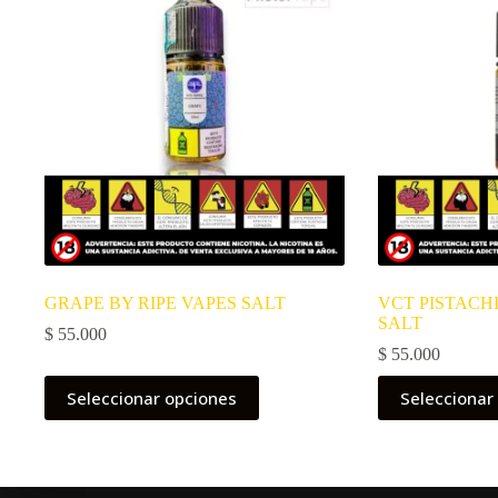
GRAPE BY RIPE VAPES SALT
VCT PISTACHI
SALT
$
55.000
$
55.000
Este
Este
Seleccionar opciones
Seleccionar
producto
producto
tiene
tiene
múltiples
múltiples
variantes.
variantes.
Las
Las