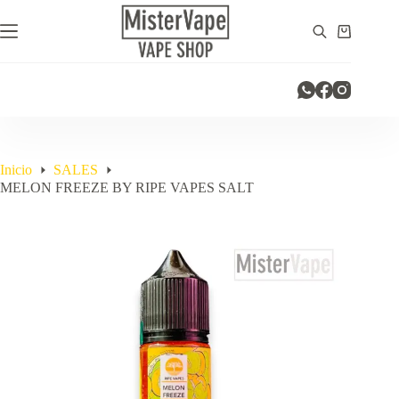
Saltar
al
Carro
contenido
de
compra
Inicio
SALES
MELON FREEZE BY RIPE VAPES SALT