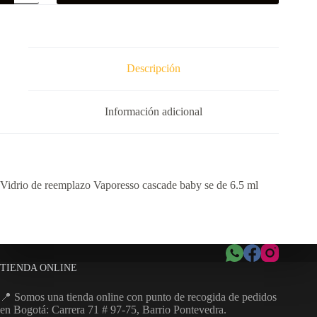
CASCADE
BABY
SE
DE
6.5
ML
Descripción
cantidad
Información adicional
Vidrio de reemplazo Vaporesso cascade baby se de 6.5 ml
TIENDA ONLINE
📍 Somos una tienda online con punto de recogida de pedidos
en Bogotá: Carrera 71 # 97-75, Barrio Pontevedra.