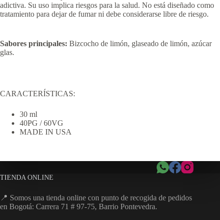
adictiva. Su uso implica riesgos para la salud. No está diseñado como
tratamiento para dejar de fumar ni debe considerarse libre de riesgo.
Sabores principales:
Bizcocho de limón, glaseado de limón, azúcar
glas.
CARACTERÍSTICAS:
30 ml
40PG / 60VG
MADE IN USA
TIENDA ONLINE
📍 Somos una tienda online con punto de recogida de pedidos
en Bogotá: Carrera 71 # 97-75, Barrio Pontevedra.