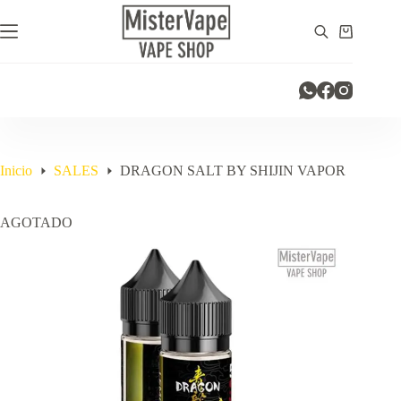
Saltar
al
Carro
contenido
de
compra
Inicio
SALES
DRAGON SALT BY SHIJIN VAPOR
AGOTADO