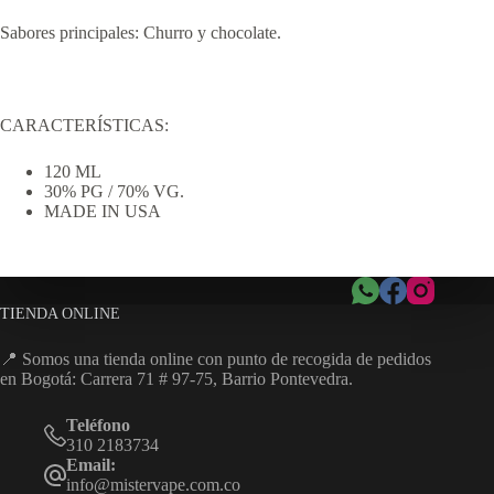
Sabores principales: Churro y chocolate.
CARACTERÍSTICAS:
120 ML
30% PG / 70% VG.
MADE IN USA
TIENDA ONLINE
📍 Somos una tienda online con punto de recogida de pedidos
en Bogotá: Carrera 71 # 97-75, Barrio Pontevedra.
Teléfono
310 2183734
Email:
info@mistervape.com.co