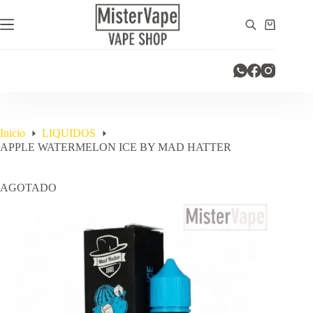
Saltar
al
Carro
contenido
de
compra
Inicio
LIQUIDOS
APPLE WATERMELON ICE BY MAD HATTER
AGOTADO