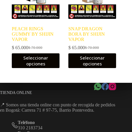
PEACH RINGS
SNAP DRAGON
GUMMY BY SHIJIN
BORA BY SHIJIN
VAPOR
VAPOR
$
65.000
$
65.000
$
70.000
$
70.000
El
El
El
El
precio
precio
precio
precio
Este
Este
Seleccionar
Seleccionar
original
actual
original
actual
producto
producto
opciones
opciones
era:
es:
era:
es:
tiene
tiene
$ 70.000.
$ 65.000.
$ 70.000.
$ 65.000.
múltiples
múltiples
variantes.
variantes.
Las
Las
opciones
opciones
se
se
TIENDA ONLINE
pueden
pueden
elegir
elegir
📍 Somos una tienda online con punto de recogida de pedidos
en
en
en Bogotá: Carrera 71 # 97-75, Barrio Pontevedra.
la
la
página
página
Teléfono
de
de
310 2183734
producto
producto