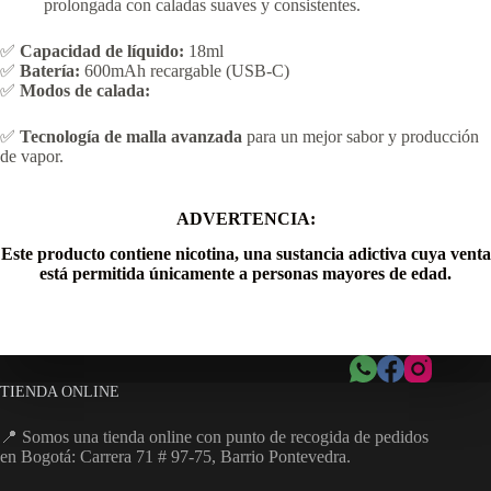
prolongada con caladas suaves y consistentes.
✅
Capacidad de líquido:
18ml
✅
Batería:
600mAh recargable (USB-C)
✅
Modos de calada:
✅
Tecnología de malla avanzada
para un mejor sabor y producción
de vapor.
ADVERTENCIA:
Este producto contiene nicotina, una sustancia adictiva cuya venta
está permitida únicamente a personas mayores de edad.
TIENDA ONLINE
📍 Somos una tienda online con punto de recogida de pedidos
en Bogotá: Carrera 71 # 97-75, Barrio Pontevedra.