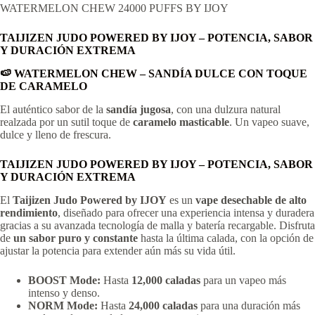
WATERMELON CHEW 24000 PUFFS BY IJOY
TAIJIZEN JUDO POWERED BY IJOY – POTENCIA, SABOR
Y DURACIÓN EXTREMA
🍉 WATERMELON CHEW – SANDÍA DULCE CON TOQUE
DE CARAMELO
El auténtico sabor de la
sandía jugosa
, con una dulzura natural
realzada por un sutil toque de
caramelo masticable
. Un vapeo suave,
dulce y lleno de frescura.
TAIJIZEN JUDO POWERED BY IJOY – POTENCIA, SABOR
Y DURACIÓN EXTREMA
El
Taijizen Judo Powered by IJOY
es un
vape desechable de alto
rendimiento
, diseñado para ofrecer una experiencia intensa y duradera
gracias a su avanzada tecnología de malla y batería recargable. Disfruta
de
un sabor puro y constante
hasta la última calada, con la opción de
ajustar la potencia para extender aún más su vida útil.
BOOST Mode:
Hasta
12,000 caladas
para un vapeo más
intenso y denso.
NORM Mode:
Hasta
24,000 caladas
para una duración más