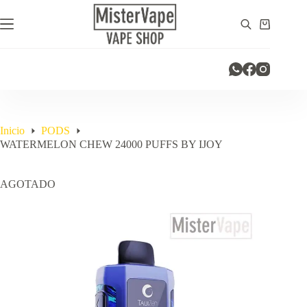
Saltar
al
Carro
contenido
de
compra
Inicio
PODS
WATERMELON CHEW 24000 PUFFS BY IJOY
AGOTADO