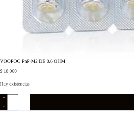
VOOPOO PnP-M2 DE 0.6 OHM
$
18.000
Hay existencias
VOOPOO
PnP-
M2
DE
0.6
OHM
cantidad