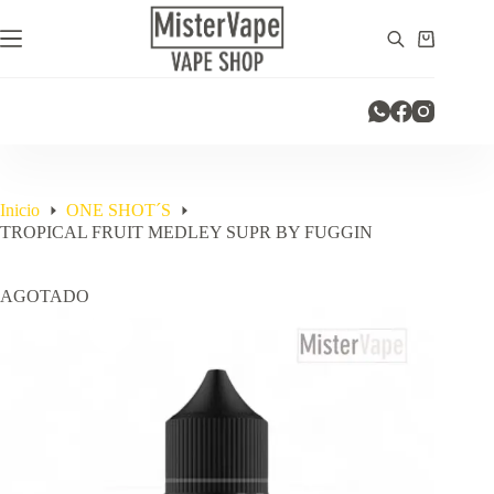
Saltar
al
Carro
contenido
de
compra
Inicio
ONE SHOT´S
TROPICAL FRUIT MEDLEY SUPR BY FUGGIN
AGOTADO