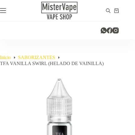
Saltar
al
Carro
contenido
de
compra
Inicio
SABORIZANTES
TFA VANILLA SWIRL (HELADO DE VAINILLA)