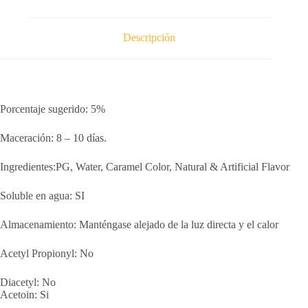
cantidad
Descripción
Porcentaje sugerido: 5%
Maceración: 8 – 10 días.
Ingredientes:PG, Water, Caramel Color, Natural & Artificial Flavor
Soluble en agua: SI
Almacenamiento: Manténgase alejado de la luz directa y el calor
Acetyl Propionyl: No
Diacetyl: No
Acetoin: Si