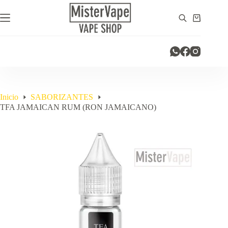
Saltar
al
Carro
contenido
de
compra
Inicio
SABORIZANTES
TFA JAMAICAN RUM (RON JAMAICANO)