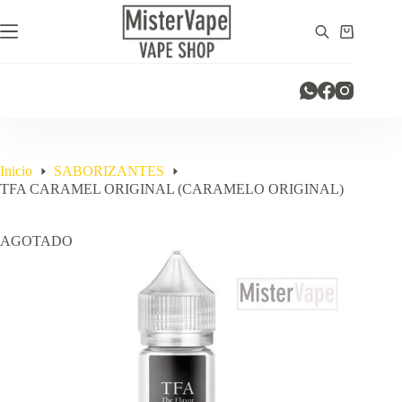
Saltar
al
Carro
contenido
de
compra
Inicio
SABORIZANTES
TFA CARAMEL ORIGINAL (CARAMELO ORIGINAL)
AGOTADO