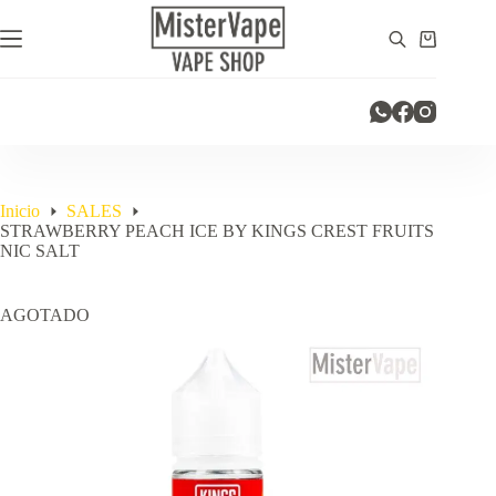
Saltar
al
Carro
contenido
de
compra
Inicio
SALES
STRAWBERRY PEACH ICE BY KINGS CREST FRUITS
NIC SALT
AGOTADO