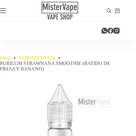
Saltar
al
Carro
contenido
de
compra
Inicio
SABORIZANTES
PURILUM STRAWNANA SMOOTHIE (BATIDO DE
FRESA Y BANANO)