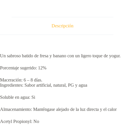
(BATIDO
DE
FRESA
Y
BANANO)
Descripción
cantidad
Un sabroso batido de fresa y banano con un ligero toque de yogur.
Porcentaje sugerido: 12%
Maceración: 6 – 8 días.
Ingredientes: Sabor artificial, natural, PG y agua
Soluble en agua: Si
Almacenamiento: Manténgase alejado de la luz directa y el calor
Acetyl Propionyl: No