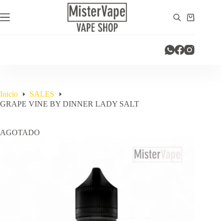
Saltar
al
Carro
contenido
de
compra
Inicio
SALES
GRAPE VINE BY DINNER LADY SALT
AGOTADO