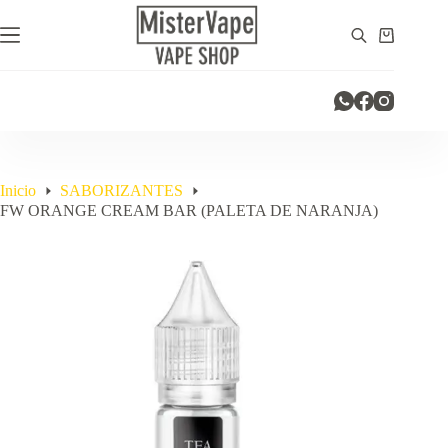
Saltar
al
Carro
contenido
de
compra
Inicio
SABORIZANTES
FW ORANGE CREAM BAR (PALETA DE NARANJA)