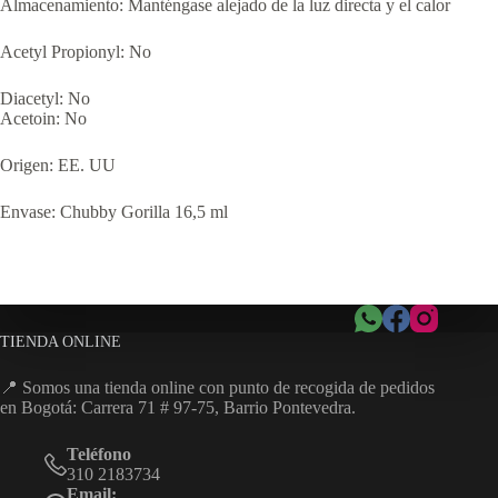
Almacenamiento: Manténgase alejado de la luz directa y el calor
Acetyl Propionyl: No
Diacetyl: No
Acetoin: No
Origen: EE. UU
Envase: Chubby Gorilla 16,5 ml
TIENDA ONLINE
📍 Somos una tienda online con punto de recogida de pedidos
en Bogotá: Carrera 71 # 97-75, Barrio Pontevedra.
Teléfono
310 2183734
Email: