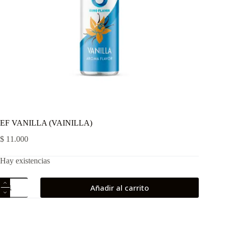
EF VANILLA (VAINILLA)
$
11.000
Hay existencias
EF
Añadir al carrito
VANILLA
(VAINILLA)
cantidad