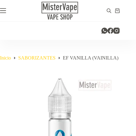
Saltar
al
Carro
contenido
de
compra
Inicio
SABORIZANTES
EF VANILLA (VAINILLA)