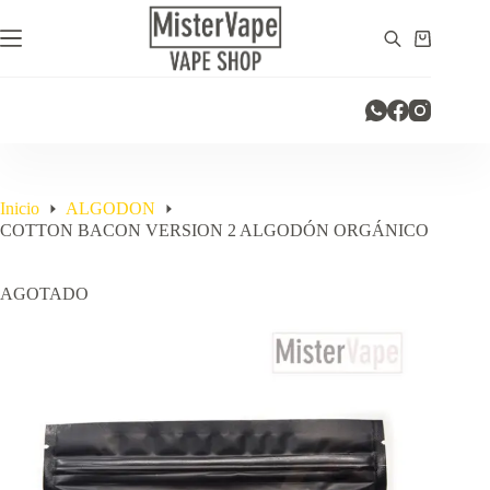
Saltar
al
Carro
contenido
de
compra
Inicio
ALGODON
COTTON BACON VERSION 2 ALGODÓN ORGÁNICO
AGOTADO