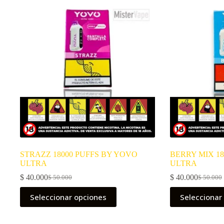
STRAZZ 18000 PUFFS BY YOVO
BERRY MIX 18
ULTRA
ULTRA
$
40.000
$
40.000
$
50.000
$
50.000
El
El
El
El
precio
precio
precio
precio
Este
Este
Seleccionar opciones
Seleccionar
original
actual
original
actual
producto
producto
era:
es:
era:
es:
tiene
tiene
$ 50.000.
$ 40.000.
$ 50.000
$ 40.000
múltiples
múltiples