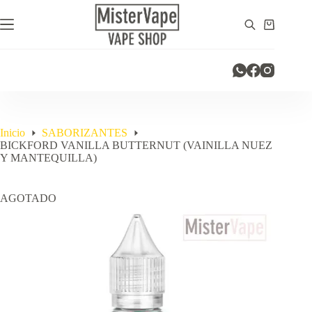
Saltar
al
Carro
contenido
de
compra
Inicio
SABORIZANTES
BICKFORD VANILLA BUTTERNUT (VAINILLA NUEZ
Y MANTEQUILLA)
AGOTADO